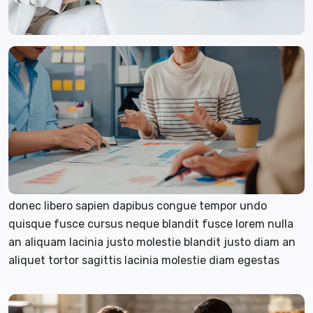
Project Summary
Congue augue sagittis egestas integer velna purus
purus magna nec suscipit and egestas magna aliquam
ipsum vitae purus justo lacus ligula ipsum primis cubilia
donec undo augue luctus vitae egestas a molestie
donec libero sapien dapibus congue tempor undo
quisque fusce cursus neque blandit fusce lorem nulla
an aliquam lacinia justo molestie blandit justo diam an
aliquet tortor sagittis lacinia molestie diam egestas