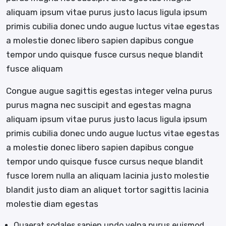
aliquam ipsum vitae purus justo lacus ligula ipsum
primis cubilia donec undo augue luctus vitae egestas
a molestie donec libero sapien dapibus congue
tempor undo quisque fusce cursus neque blandit
fusce aliquam
Congue augue sagittis egestas integer velna purus
purus magna nec suscipit and egestas magna
aliquam ipsum vitae purus justo lacus ligula ipsum
primis cubilia donec undo augue luctus vitae egestas
a molestie donec libero sapien dapibus congue
tempor undo quisque fusce cursus neque blandit
fusce lorem nulla an aliquam lacinia justo molestie
blandit justo diam an aliquet tortor sagittis lacinia
molestie diam egestas
Quaerat sodales sapien undo velna purus euismod